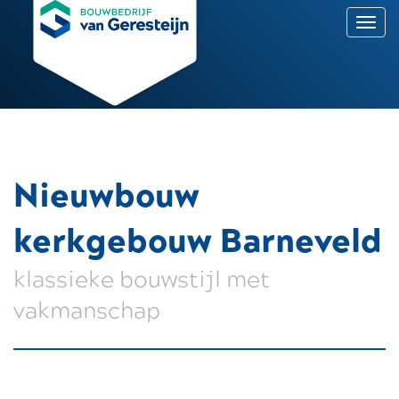
T
o
g
g
l
e
n
a
v
i
Nieuwbouw
g
a
t
kerkgebouw Barneveld
i
o
klassieke bouwstijl met
n
vakmanschap