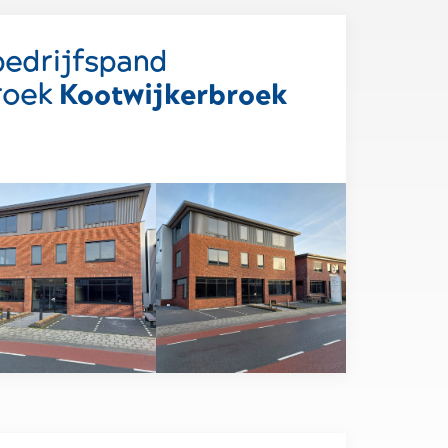
edrijfspand
roek
Kootwijkerbroek