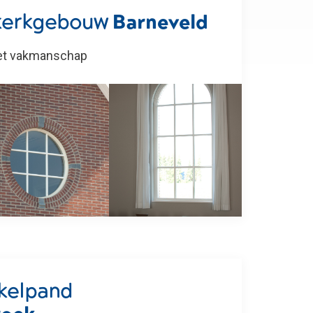
kerkgebouw
Barneveld
met vakmanschap
kelpand