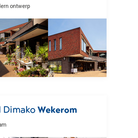
dern ontwerp
d Dimako
Wekerom
aam