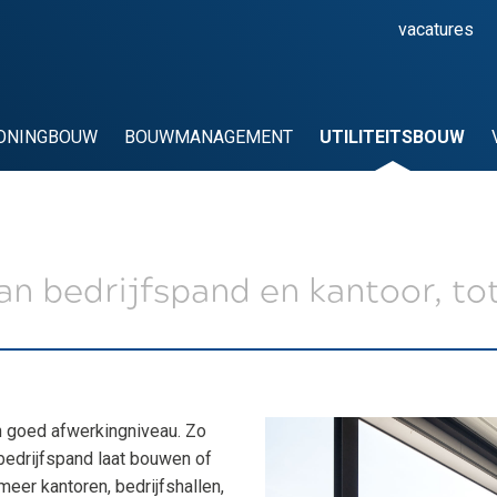
vacatures
ONINGBOUW
BOUWMANAGEMENT
UTILITEITSBOUW
an bedrijfspand en kantoor, tot
en goed afwerkingniveau. Zo
bedrijfspand laat bouwen of
eer kantoren, bedrijfshallen,