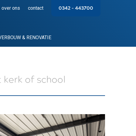
over ons
contact
0342 – 443700
VERBOUW & RENOVATIE
 kerk of school