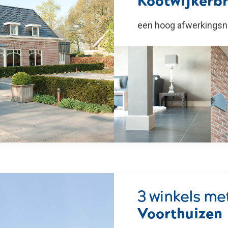
Kootwijkerb
een hoog afwerkingsni
3 winkels m
Voorthuizen