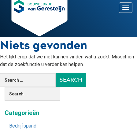
T
o
g
g
l
e
Niets gevonden
n
a
v
Het lijkt erop dat we niet kunnen vinden wat u zoekt. Misschien
i
dat de zoekfunctie u verder kan helpen.
g
a
t
i
o
n
Categorieën
Bedrijfspand