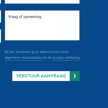
Bij het versturen ga je akkoord met onze
algemene voorwaarden
en de
privacy verklaring