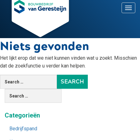
T
o
g
g
l
e
Niets gevonden
n
a
v
Het lijkt erop dat we niet kunnen vinden wat u zoekt. Misschien
i
dat de zoekfunctie u verder kan helpen.
g
a
t
i
o
n
Categorieën
Bedrijfspand