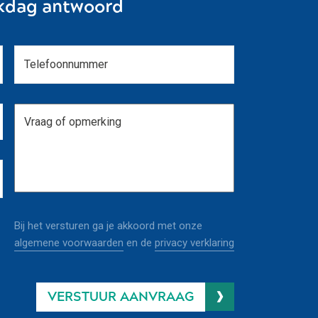
kdag antwoord
Bij het versturen ga je akkoord met onze
algemene voorwaarden
en de
privacy verklaring