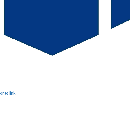
nte link
.