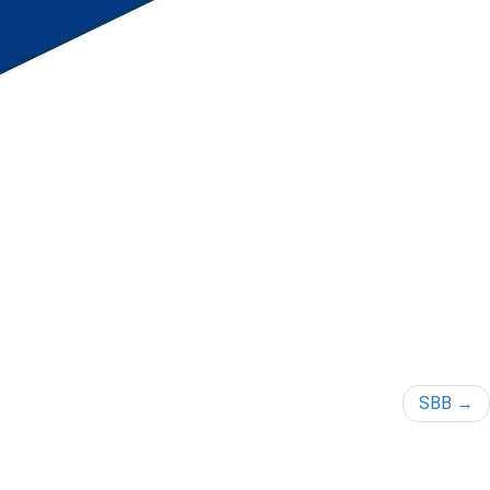
SBB
→